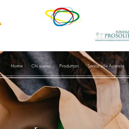
un progetto di
con il contributo della
ovativa
di
Home
Chi siamo
Produttori
Servizi alle Aziende