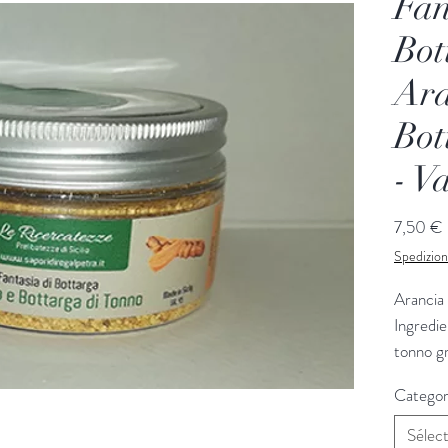
Fan
Bot
Ar
Bot
- V
7,50 €
Spedizion
Arancia
Ingredie
tonno gr
Vaso 45
Categor
Sélec