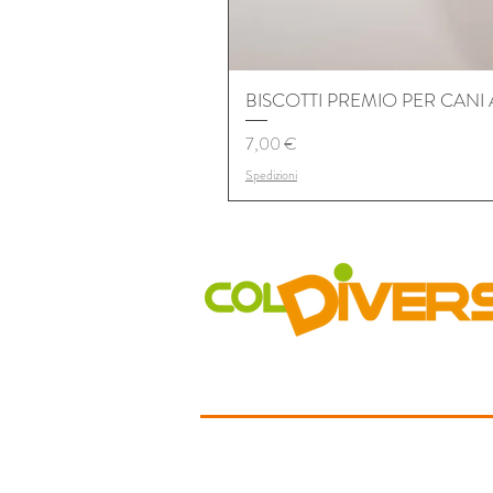
BISCOTTI PREMIO PER CANI
Prix
7,00 €
Spedizioni
COLDIVERSA
Chi siamo
Il Progetto