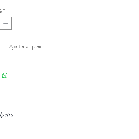
é
*
Ajouter au panier
lpetra