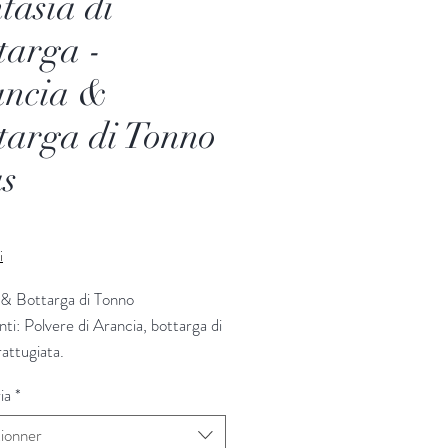
tasia di
targa -
ancia &
targa di Tonno
as
Prix
i
 & Bottarga di Tonno
nti: Polvere di Arancia, bottarga di
attugiata.
 gr.
ia
*
tionner