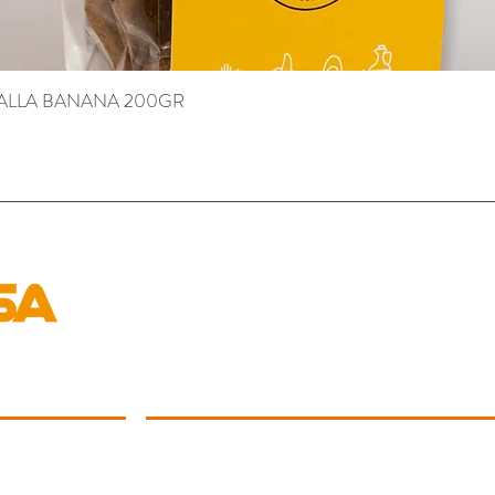
 ALLA BANANA 200GR
Aperçu rapide
LA RETE
Aderisci alla Rete
Drop Shipping