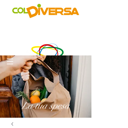
Rete di distribuzione alternativa, solidale, sostenibile e
innovativa
di Realtà Social Food inclusive
un progetto di
La tua spesa