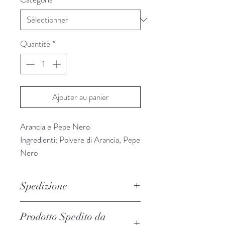
Quantité
*
Ajouter au panier
Arancia e Pepe Nero
Ingredienti: Polvere di Arancia, Pepe
Nero
Vaso 45 gr.
Spedizione
Per le spedizioni dei prodotti
Prodotto Spedito da
ColDiversa
si avvale della