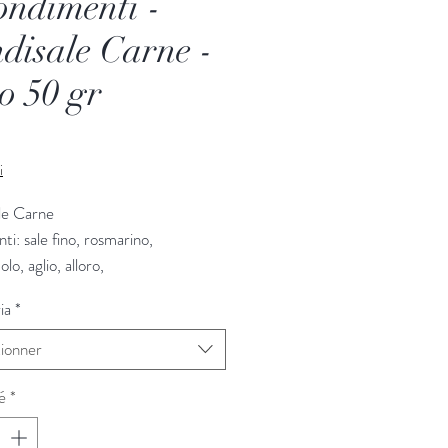
ondimenti -
disale Carne -
o 50 gr
Prix
i
le Carne
nti: sale fino, rosmarino,
lo, aglio, alloro,
ia
*
 gr.
tionner
é
*