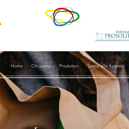
un progetto di
con il contributo della
ovativa
di
Home
Chi siamo
Produttori
Servizi alle Aziende