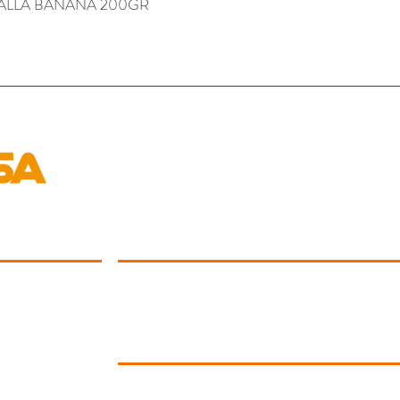
 ALLA BANANA 200GR
Aperçu rapide
LA RETE
Aderisci alla Rete
Drop Shipping
Condizioni dei Servizi alle Aziende
INFORMATIVE