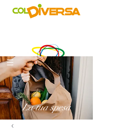
Rete di distribuzione alternativa, solidale, sostenibile e
innovativa
di Realtà Social Food inclusive
un progetto di
La tua spesa