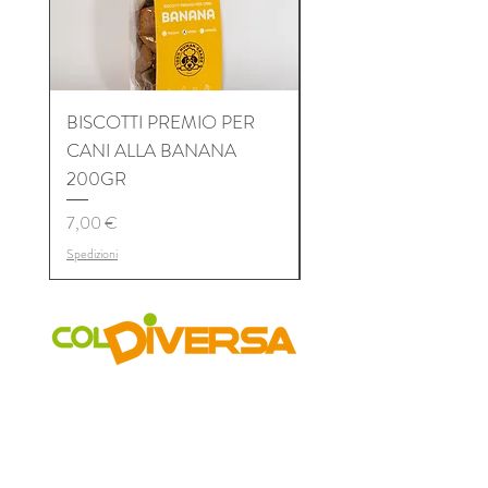
BISCOTTI PREMIO PER
BISCOTTI PREMIO P
CANI ALLA BANANA
CANI AL TONNO 2
200GR
Prix
7,00 €
Prix
7,00 €
Spedizioni
Spedizioni
COLDIVERSA
Chi siamo
Il Progetto