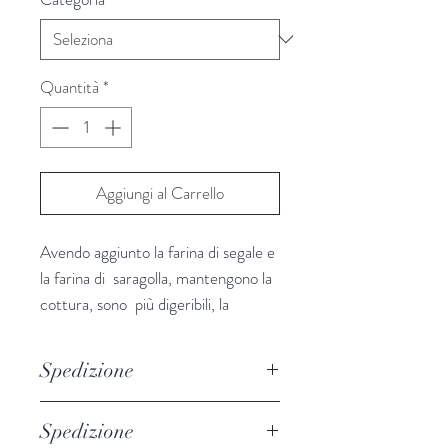
Quantità
*
Aggiungi al Carrello
Avendo aggiunto la farina di segale e
la farina di saragolla, mantengono la
cottura, sono più digeribili, la
possono mangiare anche chi non
gradisce i legumi, contengono
Spedizione
glutine e, con un condimento di
verdure, abbiamo un pranzo
Per le spedizioni dei prodotti
Spedizione
completo in un unico piatto.
ColDiversa
si avvale della