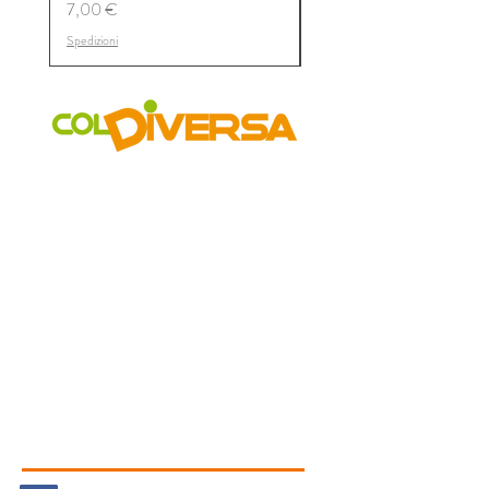
Prezzo
7,00 €
Spedizioni
Spedizioni
COLDIVERSA
Chi siamo
Il Progetto
I Mercati
Vetrina
Aziende
GAS
Accessibilità