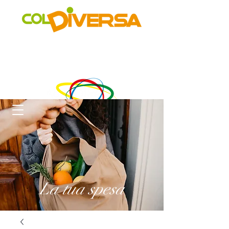
Rete di distribuzione alternativa, solidale, sostenibile e
innovativa
di Realtà Social Food inclusive
un progetto di
La tua spesa