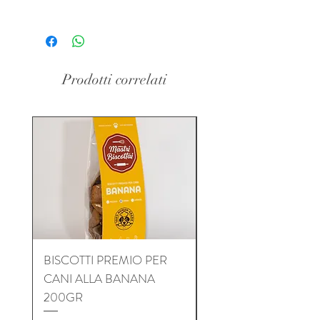
Confezione da 300g.
Piattaforma di Gestione delle
Prodotto Spedito da Azienda
Spedizioni
Packlink Pro
che opera
Agricola Terra Nera Salento
con i maggiori Vettori nazionali ed
internazionali​. Le Tariffe applicate
Prodotti correlati
sono le più indicate in base al peso, la
località di partenza e l'indirizzo di
consegna.
Le spedizioni sono tutte assicurate.
Leggi i Termini e le Condizioni per le
spedizioni
BISCOTTI PREMIO PER
BISCOTTI PREMIO P
CANI ALLA BANANA
CANI AL TONNO 2
200GR
Prezzo
7,00 €