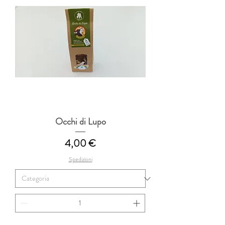
Occhi di Lupo
Prezzo
4,00 €
Spedizioni