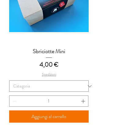
Sbriciotte Mini
Prezzo
4,00 €
Spedizioni
Aggiungi al carrello