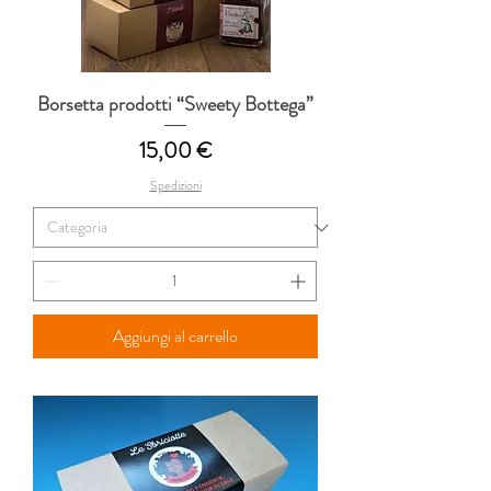
Borsetta prodotti “Sweety Bottega”
Prezzo
15,00 €
Spedizioni
Aggiungi al carrello