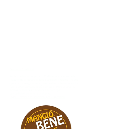
Termini & Condizioni
Per le spedizioni dei prodotti ColDiversa si avvale della
Piattaforma di Gestione delle Spedizioni Packlink Pro che
opera con i maggiori Vettori nazionali ed internazionali​. Le
Tariffe applicate sono le più indicate in base al peso, la
località di partenza e l'indirizzo di consegna.
Le spedizioni sono tutte assicurate.
Leggi i Termini e le Condizioni per le spedizioni