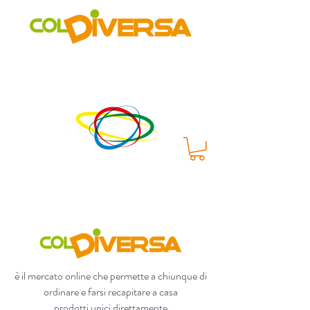
Rete di distribuzione alternativa, solidale, sostenibile e
innovativa
di Realtà Social Food inclusive
un progetto di
è il mercato online che permette a chiunque di
ordinare e farsi recapitare a casa
prodotti unici direttamente