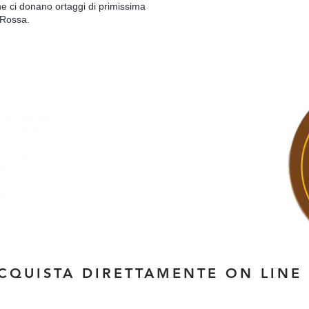
e ci donano ortaggi di primissima
RESP
 Rossa.
SOLI
i avvale della
Packlink Pro che
ternazionali​. Le
ase al peso, la
na.
izioni
CQUISTA DIRETTAMENTE ON LINE