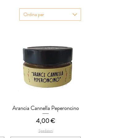
Ordina per
Arancia Cannella Peperoncino
Vista rapida
Prezzo
4,00 €
Spedizioni