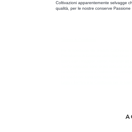
Coltivazioni apparentemente selvagge ch
qualità, per le nostre conserve Passione
Termini & Condizioni
Per le spedizioni dei prodotti ColDiversa s
Piattaforma di Gestione delle Spedizioni 
opera con i maggiori Vettori nazionali ed in
Tariffe applicate sono le più indicate in b
località di partenza e l'indirizzo di conseg
Le spedizioni sono tutte assicurate.
Leggi i Termini e le Condizioni per le sped
A