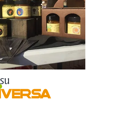
 SU
I UNA SPESA
SANA.