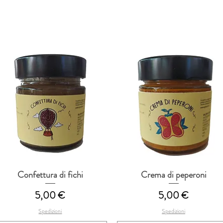
Confettura di fichi
Crema di peperoni
Vista rapida
Vista rapida
Prezzo
Prezzo
5,00 €
5,00 €
Spedizioni
Spedizioni