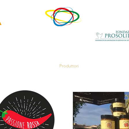
un progetto di
con il contributo della
ovativa
di
Home
Chi siamo
Produttori
Servizi alle Aziende