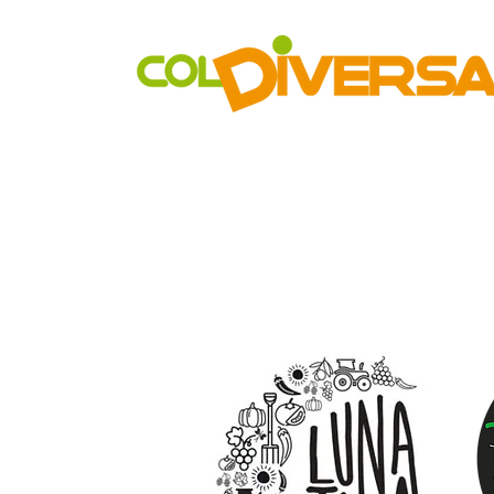
Rete di distribuzione alternativa, solidale, sostenibile e inn
Realtà Social Food inclusive