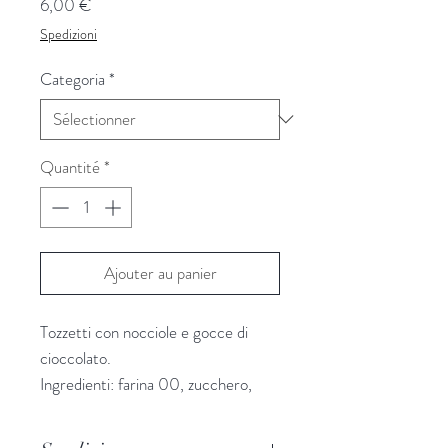
Prix
6,00 €
Spedizioni
Categoria
*
Quantité
*
Ajouter au panier
Tozzetti con nocciole e gocce di
cioccolato.
Ingredienti: farina 00, zucchero,
uova, nocciole, burro, limone, gocce
di cioccolata, lievito, vanillina,