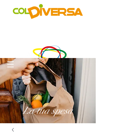
Rete di distribuzione alternativa, solidale, sostenibile e
innovativa
di Realtà Social Food inclusive
un progetto di
La tua spesa