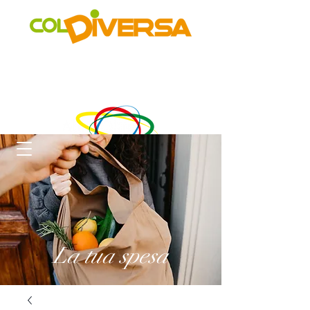
Rete di distribuzione alternativa, solidale, sostenibile e
innovativa
di Realtà Social Food inclusive
un progetto di
La tua spesa