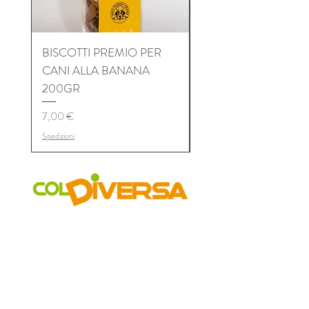
BISCOTTI PREMIO PER
BISCOTTI PREMIO P
CANI ALLA BANANA
CANI AL TONNO 2
200GR
Prix
7,00 €
Prix
7,00 €
Spedizioni
Spedizioni
COLDIVERSA
Chi siamo
Il Progetto
I Mercati