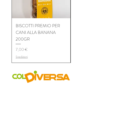
BISCOTTI PREMIO PER
BISCOTTI PREMIO P
CANI ALLA BANANA
CANI AL TONNO 2
200GR
Prezzo
7,00 €
Prezzo
7,00 €
Spedizioni
Spedizioni
COLDIVERSA
Chi siamo
Il Progetto