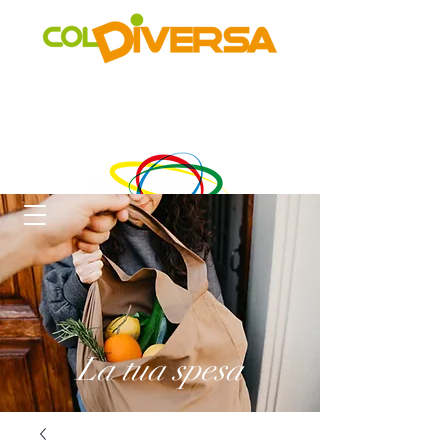
Rete di distribuzione alternativa, solidale, sostenibile e
innovativa
di Realtà Social Food inclusive
un progetto di
La tua spesa