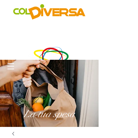
Rete di distribuzione alternativa, solidale, sostenibile e
innovativa
di Realtà Social Food inclusive
un progetto di
La tua spesa