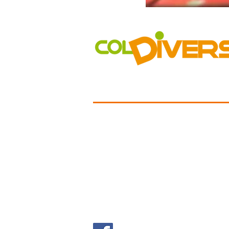
COLDIVERSA
Chi siamo
Il Progetto
I Mercati
Vetrina
Aziende
GAS
Accessibilità