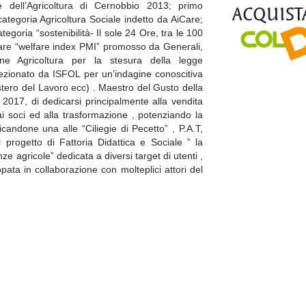
ACQUIST
e dell’Agricoltura di Cernobbio 2013; primo
ategoria Agricoltura Sociale indetto da AiCare;
goria “sostenibilità- Il sole 24 Ore, tra le 100
lfare “welfare index PMI” promosso da Generali,
ne Agricoltura per la stesura della legge
elezionato da ISFOL per un’indagine conoscitiva
stero del Lavoro ecc) . Maestro del Gusto della
 2017, di dedicarsi principalmente alla vendita
dai soci ed alla trasformazione , potenziando la
andone una alle “Ciliegie di Pecetto” , P.A.T,
 progetto di Fattoria Didattica e Sociale ” la
ze agricole” dedicata a diversi target di utenti ,
d
ppata in collaborazione con molteplici attori del
opp
Pr
Produt
un pre