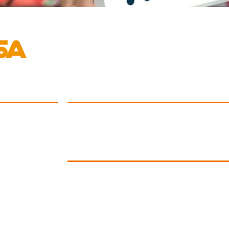
LA RETE
Aderisci alla Rete
Drop Shipping
Condizioni dei Servizi alle Aziende
INFORMATIVE
Condizioni Generali di Vendita
Termini delle Spedizioni
ColDiversa si avvale Packlink Pro
Diritto di recesso