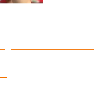
CONTATTI
ABILI OLTRE Aps
Via Ernesto Nathan 43
00146 Roma
06. 552.85.343
info@abilioltre.org
Per informazioni sulle
spedizioni, sugli acquisti, per
resi e reclami
info@coldiversa.com