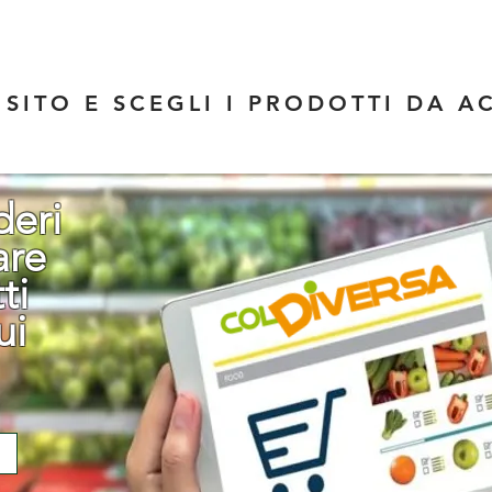
L SITO E SCEGLI I PRODOTTI DA 
deri
are
ti
ui