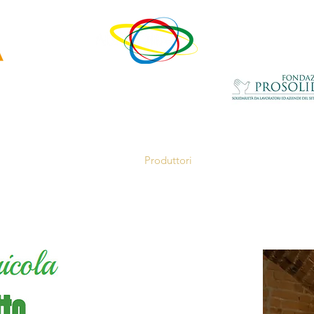
un progetto di
con il contributo della
ovativa
di
Home
Chi siamo
Produttori
Servizi alle Aziende