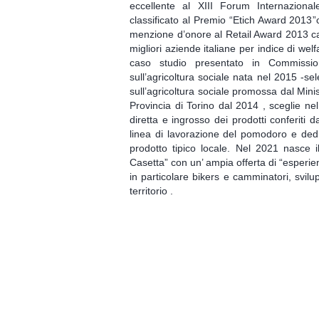
eccellente al XIII Forum Internazional
classificato al Premio “Etich Award 2013”c
menzione d’onore al Retail Award 2013 cate
migliori aziende italiane per indice di we
caso studio presentato in Commissio
sull’agricoltura sociale nata nel 2015 -s
sull’agricoltura sociale promossa dal Mini
Provincia di Torino dal 2014 , sceglie nel
diretta e ingrosso dei prodotti conferiti 
linea di lavorazione del pomodoro e dedic
prodotto tipico locale. Nel 2021 nasce il
Casetta” con un’ ampia offerta di “esperien
in particolare bikers e camminatori, svilu
territorio .