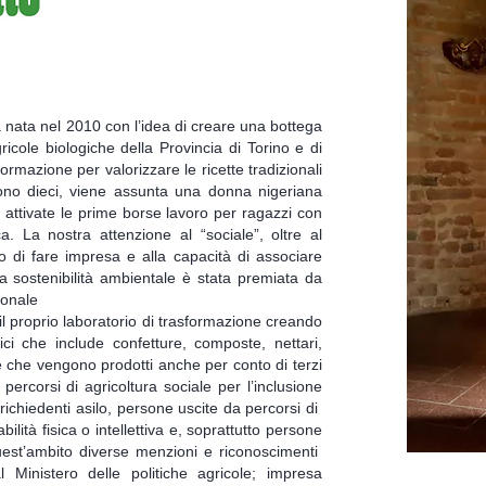
 nata nel 2010 con l’idea di creare una bottega
ricole biologiche della Provincia di Torino e di
ormazione per valorizzare le ricette tradizionali
sono dieci, viene assunta una donna nigeriana
 attivate le prime borse lavoro per ragazzi con
ica. La nostra attenzione al “sociale”, oltre al
o di fare impresa e alla capacità di associare
lla sostenibilità ambientale è stata premiata da
ionale
l proprio laboratorio di trasformazione creando
gici che include confetture, composte, nettari,
ate che vengono prodotti anche per conto di terzi
ercorsi di agricoltura sociale per l’inclusione
richiedenti asilo, persone uscite da percorsi di
lità fisica o intellettiva e, soprattutto persone
uest’ambito diverse menzioni e riconoscimenti
inistero delle politiche agricole; impresa