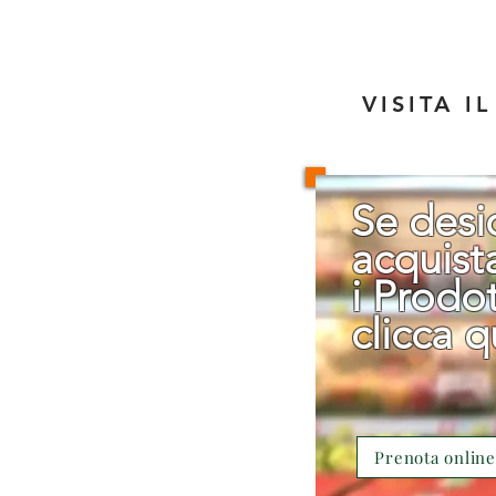
VISITA I
Se desi
acquist
i Prodot
clicca q
Prenota online