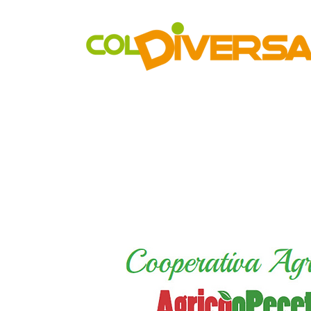
Rete di distribuzione alternativa, solidale, sostenibile e inn
Realtà Social Food inclusive