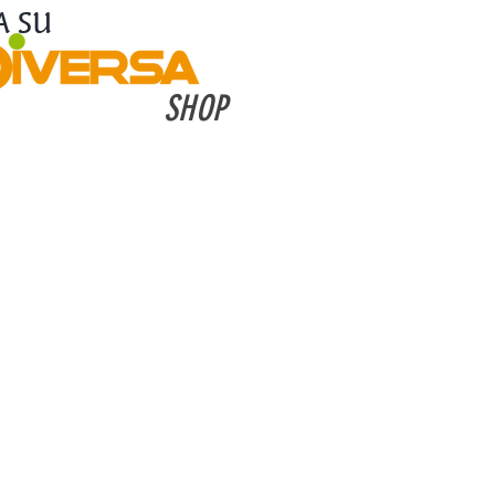
A SU
SHOP
Puoi acquistare
irettamente on line su
COLDIVERSA SHOP
ure visitare i Siti ed i
ofili Social dei singoli
tori e richiedere loro
ventivo compilando il
seguente
Form