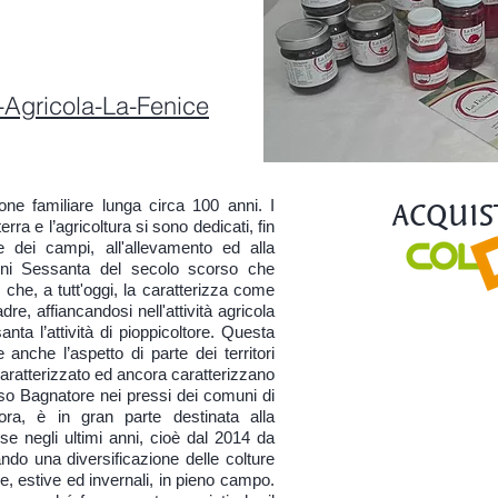
-Agricola-La-Fenice
ACQUIS
one familiare lunga circa 100 anni. I
rra e l’agricoltura si sono dedicati, fin
ne dei campi, all'allevamento ed alla
anni Sessanta del secolo scorso che
 che, a tutt'oggi, la caratterizza come
padre, affiancandosi nell'attività agricola
santa l’attività di pioppicoltore. Questa
 anche l’aspetto di parte dei territori
o caratterizzato ed ancora caratterizzano
osso Bagnatore nei pressi dei comuni di
ra, è in gran parte destinata alla
 se negli ultimi anni, cioè dal 2014 da
ando una diversificazione delle colture
o
le, estive ed invernali, in pieno campo.