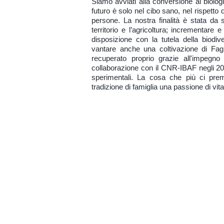
Siamo avviati alla conversione al biolo
futuro è solo nel cibo sano, nel rispetto 
persone. La nostra finalità è stata da 
territorio e l’agricoltura; incrementare
disposizione con la tutela della biodive
vantare anche una coltivazione di Fagi
recuperato proprio grazie all'impegno
collaborazione con il CNR-IBAF negli 2
sperimentali. La cosa che più ci prem
tradizione di famiglia una passione di vita
Termini & Condizioni
Per le spedizioni dei prodotti ColDiversa si
Piattaforma di Gestione delle Spedizioni P
opera con i maggiori Vettori nazionali ed int
Tariffe applicate sono le più indicate in bas
località di partenza e l'indirizzo di consegn
Le spedizioni sono tutte assicurate.
Leggi i Termini e le Condizioni per le spedi