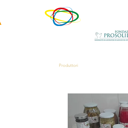
un progetto di
con il contributo della
ovativa
di
Home
Chi siamo
Produttori
Servizi alle Aziende