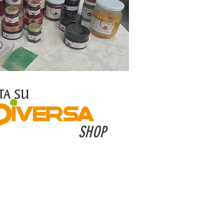
TA SU
SHOP
Puoi acquistare
direttamente on line su
COLDIVERSA SHOP
ppure visitare i Siti ed i
Profili Social dei singoli