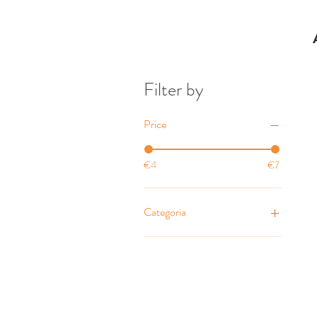
Filter by
Price
€4
€7
Categoria
Condimento
Confetture
Conserve
Olio