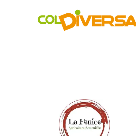
Rete di distribuzione alternativa, solidale, sostenibile e inn
Realtà Social Food inclusive