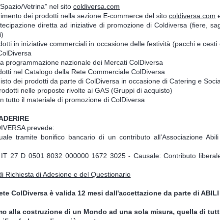
Spazio/Vetrina” nel sito
coldiversa.com
serimento dei prodotti nella sezione E-commerce del sito
coldiversa.com
e
ecipazione diretta ad iniziative di promozione di Coldiversa (fiere, sag
i)
otti in iniziative commerciali in occasione delle festività (pacchi e cest
 ColDiversa
lla programmazione nazionale dei Mercati ColDiversa
dotti nel Catalogo della Rete Commerciale ColDiversa
quisto dei prodotti da parte di ColDiversa in occasione di Catering e Soci
rodotti nelle proposte rivolte ai GAS (Gruppi di acquisto)
o in tutto il materiale di promozione di ColDiversa
ADERIRE
DIVERSA prevede:
le tramite bonifico bancario di un contributo all’Associazione Abil
 IT 27 D 0501 8032 000000 1672 3025 - Causale: Contributo liberale
i Richiesta di Adesione e del Questionario
ete ColDiversa è valida 12 mesi dall'accettazione da parte di ABI
o alla costruzione di un Mondo ad una sola misura, quella di tutt