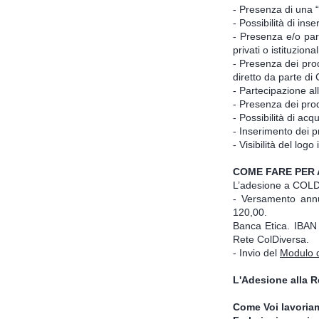
- Presenza di una “
- Possibilità di in
- Presenza e/o part
privati o istituzional
- Presenza dei prod
diretto da parte di
- Partecipazione a
- Presenza dei pro
- Possibilità di ac
- Inserimento dei p
- Visibilità del log
COME FARE PER 
L’adesione a COL
- Versamento annua
120,00.
Banca Etica. IBAN
Rete ColDiversa.
- Invio del
Modulo d
L'Adesione alla R
Come Voi lavoriam