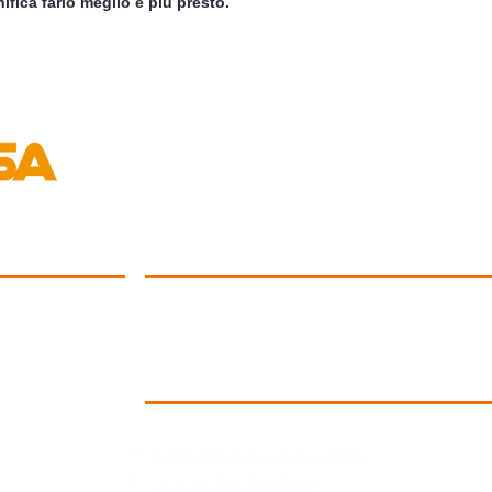
ifica farlo meglio e più presto.
LA RETE
Aderisci alla Rete
Drop Shipping
Condizioni dei Servizi alle Aziende
INFORMATIVE
Condizioni Generali di Vendita
Termini delle Spedizioni