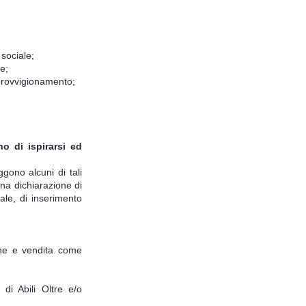
 sociale;
e;
approvvigionamento;
o di ispirarsi ed
gono alcuni di tali
una dichiarazione di
le, di inserimento
one e vendita come
 di Abili Oltre e/o