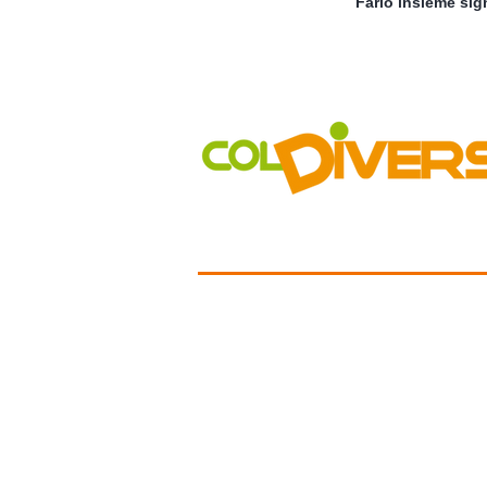
Farlo insieme sign
COLDIVERSA
Chi siamo
Il Progetto
I Mercati
Vetrina
Aziende
GAS
Accessibilità