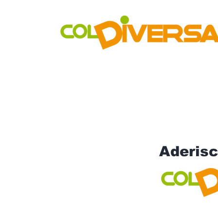
Rete di distribuzione alternativa, solidale, sostenibile e inn
Realtà Social Food inclusive
Aderisc