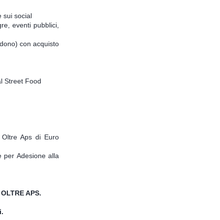
 sui social
re, eventi pubblici,
i dono) con acquisto
al Street Food
i Oltre Aps di Euro
 per Adesione alla
LI OLTRE APS.
i.