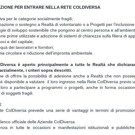
ELEZIONE PER ENTRARE NELLA RETE COLDIVERSA
iva per le categorie socialmente fragili;
pazione o sostegno a Realtà di volontariato o a Progetti per l’inclusione
egie di sviluppo sostenibile che pongono al centro persona e all’ambient
erie prime utilizzate e adozione di sistemi di chiarezza sulla filiera di 
oci e del capitale;
a dei lavoratori e fornitori;
ia circolare e riduzione dell’impronta ambientale.
Diversa è aperto principalmente a tutte le Realtà che dichiaran
rzialmente, i criteri sopra descritti.
ine di offrire la possibilità di adesione anche a Realtà che non posseg
re è disponibile a valutare il loro ingresso nella Rete ColDiversa previo 
loro a partecipare a programmi o progetti, anche in forma occasiona
di soggetti fragili.
E
ete ColDiversa prevede una serie di vantaggi in termini di promozi
:
Elenco ufficiale delle Aziende ColDiversa
enza in tutte le occasioni e manifestazioni istituzionali e pubbliche