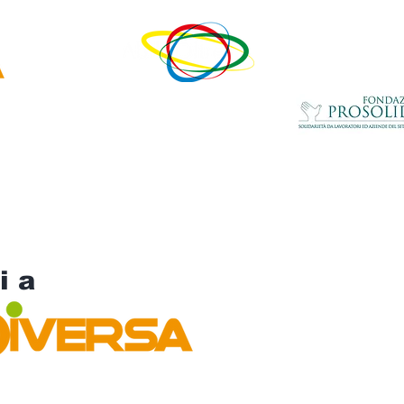
un progetto di
con il contributo della
ovativa
di
Home
Chi siamo
Produttori
Servizi alle Aziende
i a