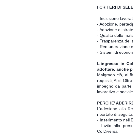
I CRITERI DI S
- Inclusione lavorat
- Adozione, parteci
- Adozione di strat
- Qualità delle mat
- Trasparenza dei s
- Remunerazione equ
- Sistemi di econom
L’ingresso in Col
adottare, anche pa
Malgrado ciò, al f
requisiti
, Abili Olt
impegno da parte 
lavorativo e sociale 
PERCHE’ ADERIR
L’adesione alla R
riportato di seguito
- Inserimento nell'
- Invito alla pres
ColDiversa