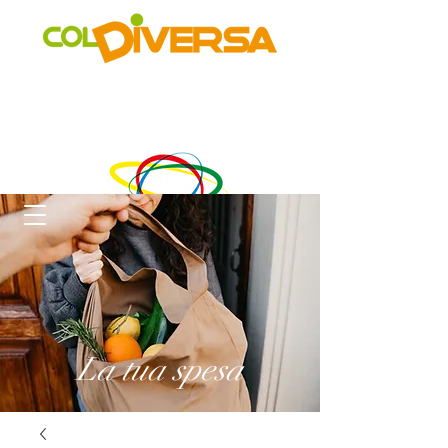
Rete di distribuzione alternativa, solidale, sostenibile e
innovativa
di Realtà Social Food inclusive
un progetto di
La tua spesa