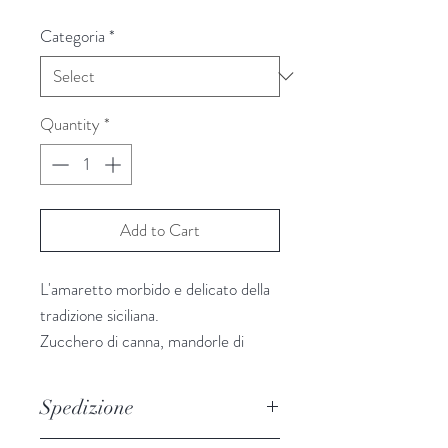
Categoria
*
Quantity
*
Add to Cart
L'amaretto morbido e delicato della
tradizione siciliana.
Zucchero di canna, mandorle di
Sicilia 39%, albume
d'uovo*, mandorle amare 3%, miele,
Spedizione
aroma naturale di mandorla amara,
agente lievitante: bicarbonato