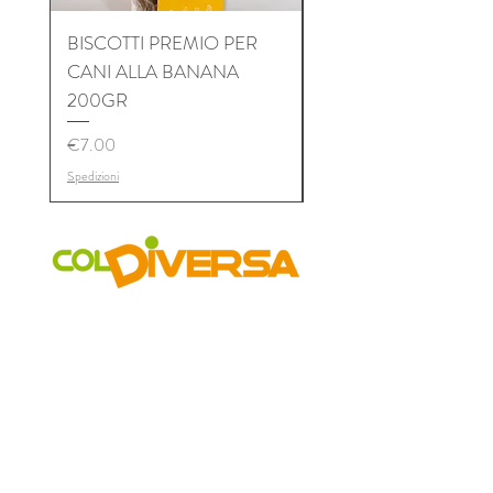
BISCOTTI PREMIO PER
BISCOTTI PREMIO P
CANI ALLA BANANA
CANI AL TONNO 2
200GR
Price
€7.00
Price
€7.00
Spedizioni
Spedizioni
COLDIVERSA
Chi siamo
Il Progetto
I Mercati
Vetrina