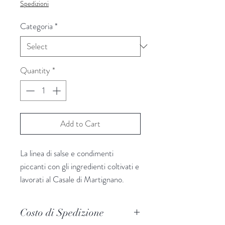
Spedizioni
Categoria
*
Quantity
*
Add to Cart
La linea di salse e condimenti
piccanti con gli ingredienti coltivati e
lavorati al Casale di Martignano.
Peperoncini in pezzi i olio extra
vergine di oliva.
Costo di Spedizione
Conf. da 230 gr.