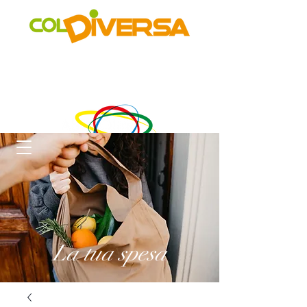
Rete di distribuzione alternativa, solidale, sostenibile e
innovativa
di Realtà Social Food inclusive
un progetto di
La tua spesa