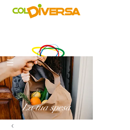
Rete di distribuzione alternativa, solidale, sostenibile e
innovativa
di Realtà Social Food inclusive
un progetto di
La tua spesa