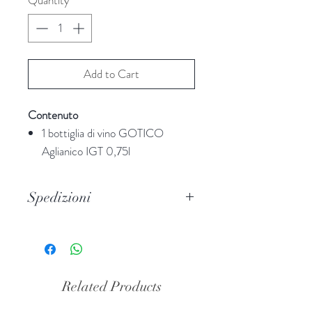
Add to Cart
Contenuto
1 bottiglia di vino GOTICO
Aglianico IGT 0,75l
1 bottiglia di vino PARTICELLA
52 COCOLA Fiano IGP 0,75l
Spedizioni
1 bottiglia di olio extra vergine id
oliva VELTUN BIO 0,500ml
Per le spedizioni dei prodotti
1 confez. di CALAMARATA,
ColDiversa
si avvale della
pasta artig. trafilata al bronzo
Piattaforma di Gestione delle
500g
Spedizioni
Packlink Pro
che opera
Related Products
1 confez. di SALSICCIA
con i maggiori Vettori nazionali ed