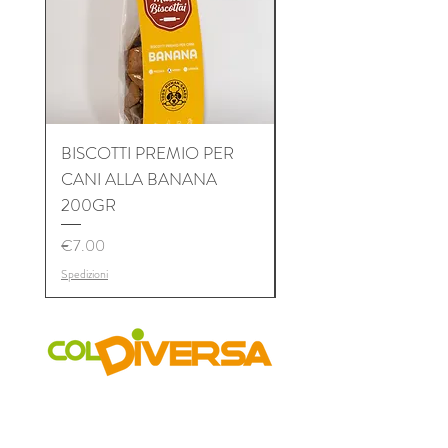
spedizioni
BISCOTTI PREMIO PER
BISCOTTI PREMIO P
CANI ALLA BANANA
CANI AL TONNO 2
200GR
Price
€7.00
Price
€7.00
Spedizioni
Spedizioni
COLDIVERSA