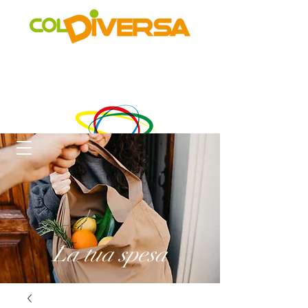
Rete di distribuzione alternativa, solidale, sostenibile e
innovativa
di Realtà Social Food inclusive
un progetto di
La tua spesa