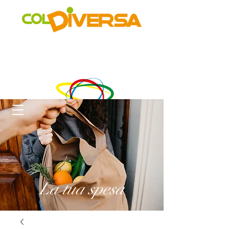
Rete di distribuzione alternativa, solidale, sostenibile e
innovativa
di Realtà Social Food inclusive
un progetto di
La tua spesa