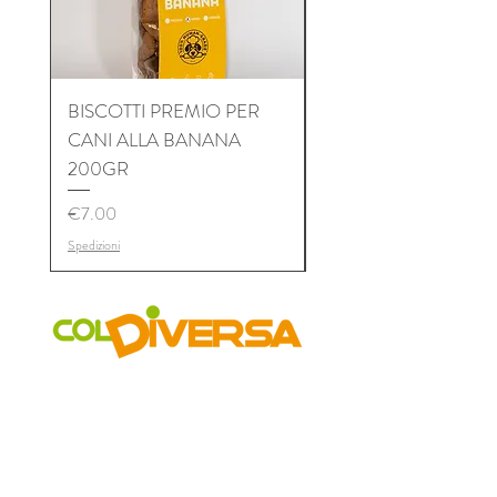
BISCOTTI PREMIO PER
BISCOTTI PREMIO P
CANI ALLA BANANA
CANI AL TONNO 2
200GR
Price
€7.00
Price
€7.00
Spedizioni
Spedizioni
COLDIVERSA
Chi siamo
Il Progetto