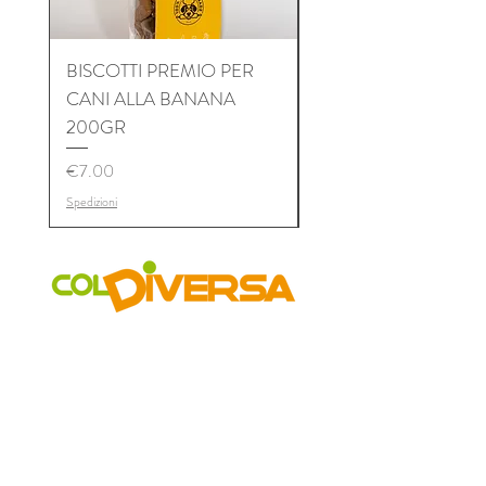
BISCOTTI PREMIO PER
BISCOTTI PREMIO P
CANI ALLA BANANA
CANI AL TONNO 2
200GR
Price
€7.00
Price
€7.00
Spedizioni
Spedizioni
COLDIVERSA
Chi siamo
Il Progetto
I Mercati