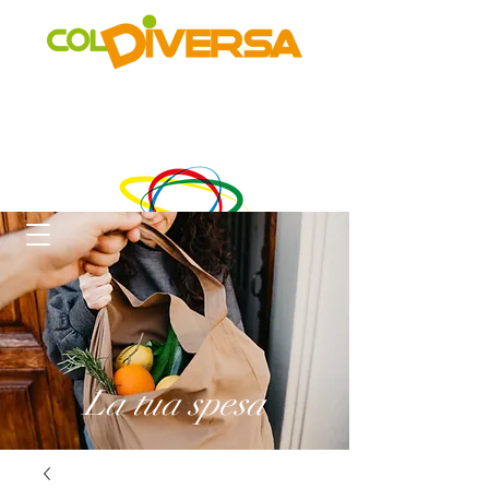
Rete di distribuzione alternativa, solidale, sostenibile e
innovativa
di Realtà Social Food inclusive
un progetto di
La tua spesa