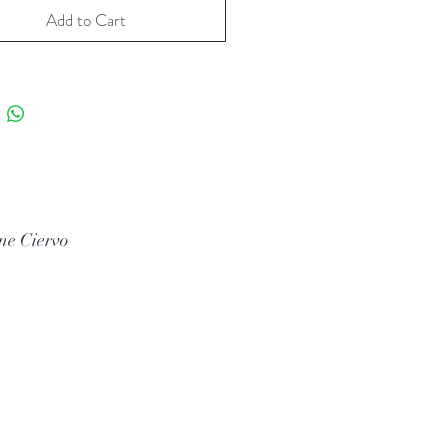
IZIONE
ED
ALTIMETRIA
Add to Cart
I
a
sud
est a
250/300 m s.l.m
.
circa
MA
DI
ALLEVAMENTO
era
A
DI VENDEMMIA
ecade
di
Settembre
ne Ciervo
ICAZIONE
di
spuma
avviene
per
tazione naturale
i
autoclave
DA
ANALISI VISIVA
OLETTICA
Colore
lierino brillante