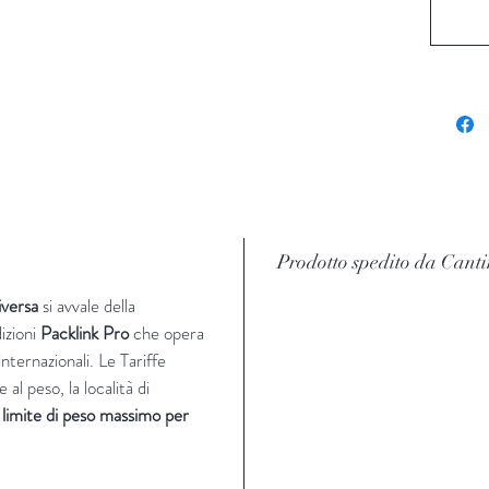
ESPOS
VIGNET
Esposti
SISTE
A
spalli
EPOC
Prima
d
Prodotto spedito da Canti
VINIF
iversa
si avvale della
La presa
izioni
Packlink Pro
che opera
rifermen
nternazionali​. Le Tariffe
 al peso, la località di
SCHE
l limite di peso massimo per
ORGAN
giallo
pag