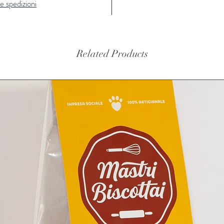
e spedizioni
ANALIS
profum
di
frutt
pane.
Related Products
ANALIS
Il
sapor
sapido.
ABBIN
Si abbin
pesce p
TEMPE
6-8°
C.
ALCO