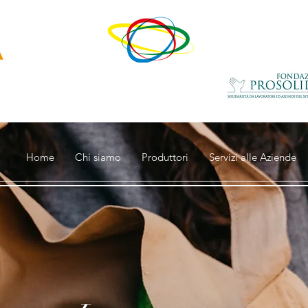
un progetto di
con il contributo della
ovativa
di
Home
Chi siamo
Produttori
Servizi alle Aziende