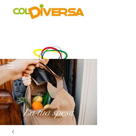
Rete di distribuzione alternativa, solidale, sostenibile e
innovativa
di Realtà Social Food inclusive
un progetto di
La tua spesa