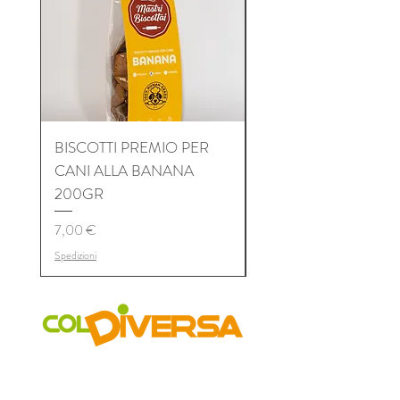
spedizioni
BISCOTTI PREMIO PER
BISCOTTI PREMIO P
CANI ALLA BANANA
CANI AL TONNO 2
200GR
Prezzo
7,00 €
Prezzo
7,00 €
Spedizioni
Spedizioni
COLDIVERSA