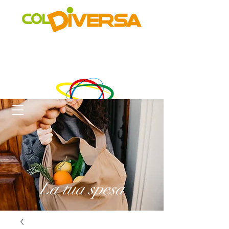
Rete di distribuzione alternativa, solidale, sostenibile e
innovativa
di Realtà Social Food inclusive
un progetto di
La tua spesa