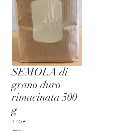
SEMOLA di
grano duro
rimacinata 500
g
Prezzo
3,00 €
Spedizioni