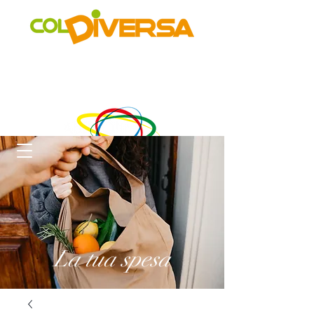
Rete di distribuzione alternativa, solidale, sostenibile e
innovativa
di Realtà Social Food inclusive
un progetto di
La tua spesa