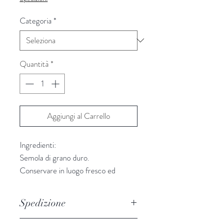
Categoria
*
Quantità
*
Aggiungi al Carrello
Ingredienti:
Semola di grano duro.
Conservare in luogo fresco ed
asciutto. Può contenere tracce di
frutta a guscio e soia
Spedizione
Valori nutrizionali medi per 100g di