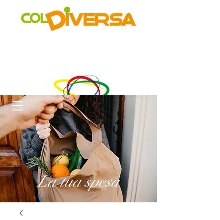
Rete di distribuzione alternativa, solidale, sostenibile e
innovativa
di Realtà Social Food inclusive
un progetto di
La tua spesa