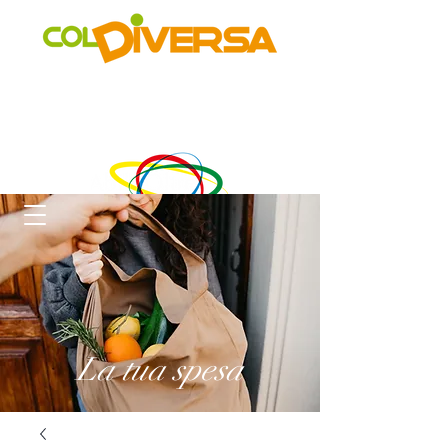
Rete di distribuzione alternativa, solidale, sostenibile e
innovativa
di Realtà Social Food inclusive
un progetto di
La tua spesa