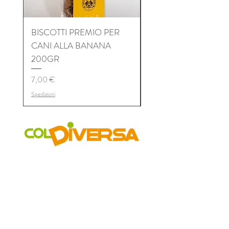
BISCOTTI PREMIO PER
BISCOTTI PREMIO P
CANI ALLA BANANA
CANI AL TONNO 2
200GR
Prezzo
7,00 €
Prezzo
7,00 €
Spedizioni
Spedizioni
COLDIVERSA
Chi siamo
Il Progetto
I Mercati
Vetrina