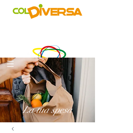
Rete di distribuzione alternativa, solidale, sostenibile e
innovativa
di Realtà Social Food inclusive
un progetto di
La tua spesa