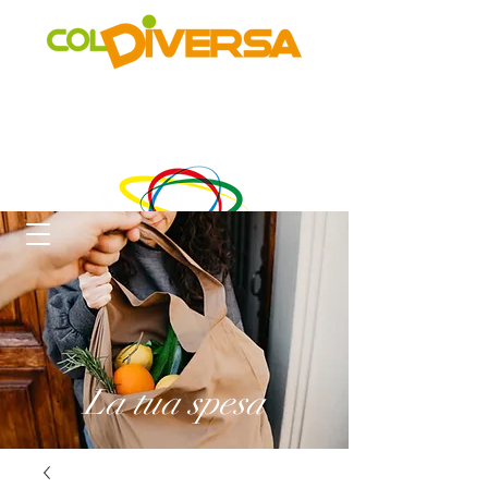
Rete di distribuzione alternativa, solidale, sostenibile e
innovativa
di Realtà Social Food inclusive
un progetto di
La tua spesa