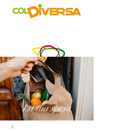
Rete di distribuzione alternativa, solidale, sostenibile e
innovativa
di Realtà Social Food inclusive
un progetto di
La tua spesa