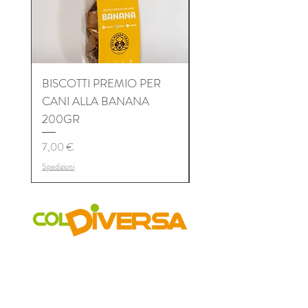
BISCOTTI PREMIO PER
BISCOTTI PREMIO P
CANI ALLA BANANA
CANI AL TONNO 2
200GR
Prezzo
7,00 €
Prezzo
7,00 €
Spedizioni
Spedizioni
COLDIVERSA
Chi siamo