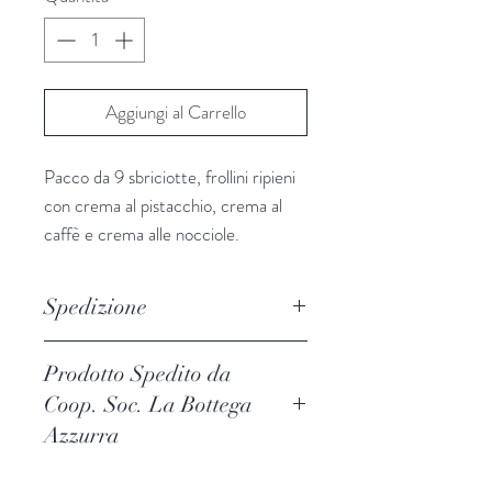
Aggiungi al Carrello
Pacco da 9 sbriciotte, frollini ripieni
con crema al pistacchio, crema al
caffè e crema alle nocciole.
Spedizione
Per le spedizioni dei prodotti
Prodotto Spedito da
ColDiversa
si avvale della
Coop. Soc. La Bottega
Piattaforma di Gestione delle
Azzurra
Spedizioni
Packlink Pro
che opera
con i maggiori Vettori nazionali ed
internazionali​. Le Tariffe applicate