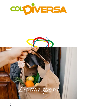
Rete di distribuzione alternativa, solidale, sostenibile e
innovativa
di Realtà Social Food inclusive
un progetto di
La tua spesa