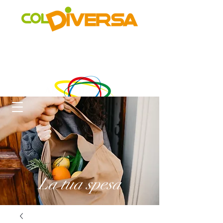
Rete di distribuzione alternativa, solidale, sostenibile e
innovativa
di Realtà Social Food inclusive
un progetto di
La tua spesa