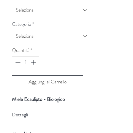
Categoria
*
Quantità
*
Aggiungi al Carrello
Miele Ecaulipto - Biologico
Dettagli
Il miele di eucalipto è un miele
italiano dal colore beige, con aroma